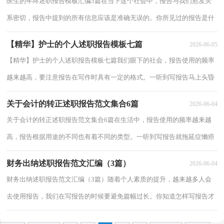
医生的年终述职报告模板汇编5篇在当下这个社会中，报告与我们愈发关
系密切，报告中提到的所有信息应该是准确无误的。你所见过的报告是什
么样的呢？下面是小编精心整理的医生的年...
【精华】护士的个人述职报告模板七篇
2026-06-05
【精华】护士的个人述职报告模板七篇我们眼下的社会，报告使用的频率
越来越高，要注意报告在写作时具有一定的格式。一听到写报告马上头昏
脑涨？以下是小编帮大家整理的护士的个人...
关于会计的转正述职报告范文集合6篇
2026-06-04
关于会计的转正述职报告范文集合6篇在生活中，报告使用的频率越来越
高，报告根据用途的不同也有着不同的类型。一听到写报告就拖延症懒癌
齐复发？以下是小编为大家整理的会计的转...
财务出纳述职报告范文汇编（3篇）
2026-06-04
财务出纳述职报告范文汇编（3篇）随着个人素质的提升，越来越多人会
去使用报告，我们在写报告的时候要避免篇幅过长。你知道怎样写报告才
能写的好吗？以下是小编收集整理的财务出纳述...