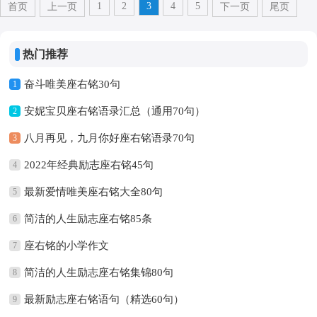
1
2
3
4
5
首页
上一页
下一页
尾页
热门推荐
奋斗唯美座右铭30句
1
安妮宝贝座右铭语录汇总（通用70句）
2
八月再见，九月你好座右铭语录70句
3
2022年经典励志座右铭45句
4
最新爱情唯美座右铭大全80句
5
简洁的人生励志座右铭85条
6
座右铭的小学作文
7
简洁的人生励志座右铭集锦80句
8
最新励志座右铭语句（精选60句）
9