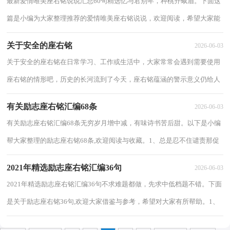
最新爱情唯美座右铭说说汇总60句精选忆与君别年，种桃齐蛾眉。下面这
篇是小编为大家整理推荐的爱情唯美座右铭说说，欢迎阅读，希望大家能
够喜欢。1、爱情一旦来临，友谊便会离去。2...
关于安全的座右铭
2026-06-03
关于安全的座右铭在日常学习、工作或生活中，大家常常会遇到需要使用
座右铭的情形吧，历史的长河流到了今天，座右铭蕴涵的警示意义仍给人
以深刻的启迪。什么样的座右铭才具有借鉴...
有关励志座右铭汇编68条
2026-06-03
有关励志座右铭汇编68条无穷岁月增中减，有味诗书苦后甜。以下是小编
帮大家整理的励志座右铭68条,欢迎阅读与收藏。1、总是忍不住谴责那促
使我离开心上人的荣誉和野心；如果你不...
2021年精选励志座右铭汇编36句
2026-06-03
2021年精选励志座右铭汇编36句不求难题都做，先求中低档题不错。下面
是关于励志座右铭36句,欢迎大家借鉴与参考，希望对大家有所帮助。1、
除非你甘心接受失败，否篇绝对不会被击败...