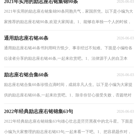
2021年实用的励志座右铭集锦90条
2026-06-03
2021年实用的励志座右铭集锦90条同胞共气，家国所凭。以下是小编为大
家推荐的励志座右铭90条,欢迎大家阅读。1、能够在单独一个人的时候，
不觉孤单；在冷清的时候，不觉寂寞；在空闲的...
通用励志座右铭46条
2026-06-03
通用励志座右铭46条书到用時方恨少、事非经过不知难。下面是小编给各
位读者分享的励志座右铭46条,一起来欣赏吧。1、法律源于人的自卫本
能。——格索尔2、写作的人像画家不...
励志座右铭合集60条
2026-06-03
励志座右铭合集60条珍惜点滴时间，成就非凡人生。以下是小编为大家提
供的励志座右铭60条,一起来欣赏吧。1、除非你甘心接受失败，否篇绝对
不会被击败。2、如果想达到顶点，就从最...
2022年经典励志座右铭锦集63句
2026-06-03
2022年经典励志座右铭锦集63句雄心壮志是茫茫黑夜中的北斗星。下面是
小编为大家整理的励志座右铭63句,一起来看一下吧。1、把容易题作对，