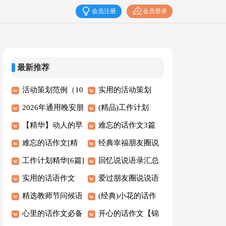
会员注册
会员登录
最新推荐
活动策划范例（10
实用的活动策划
篇）
2026年通用晚安朋
(精品3篇)
(精品)工作计划
友圈问候语46句
【精华】动人的早
难忘的话作文3篇
安QQ问候语汇编
难忘的话作文[精
【优选】
经典幸福朋友圈说
48句
华5篇]
工作计划精华[6篇]
说句子汇总（通用
回忆说说语录汇总
实用的话语作文
80句）
80句
爱过朋友圈说说语
精选教师节问候语
录（通用40句）
(经典)小花的话作
44条
心里的话作文必备
文9篇
开心的话作文【锦