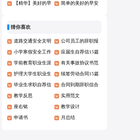
(4篇)
【精华】美好的早
集10篇】
简单的美好的早安
安QQ问候语汇编
朋友圈问候语汇编
43句
54句
猜你喜欢
道路交通安全文明
公司员工的辞职报
承诺书
小学寒假安全工作
告
应届生自荐信15篇
自查报告2篇
学前教育职业生涯
有关事故协议书范
规划书15篇
护理大学生职业生
文集合5篇
续签劳动合同15篇
涯规划书范文
毕业生求职自荐信
合同到期辞职信合
汇编15篇
教学反思
集15篇
实用范文
座右铭
教学设计
申请书
月总结