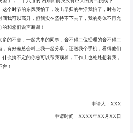
失望了，二十六道的.困难面前我没有巨大的勇气挑战下
，这个时节的东风我怕了，晚出早归的生活我怕了，时有时
时间我可以高升，但我实在坚持不下去了，我的身体不再允
心的和您们说声谢谢！
太多的不舍，一起共事的同事，舍不得二位经理的舍不得二
当，有好差总会叫上我一起分享，还送我个手机，看得他们
，什么搞不定的你总可以帮我顶着，工作上也处处想着我，
不舍！
申请人：XXX
申请时间：XXXX年XX月XX日