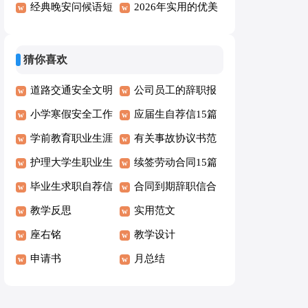
汇编41条
友圈问候语27句
经典晚安问候语短
录32句
信汇编65条
2026年实用的优美
信集锦33条
的晚安问候语语录
合集78条
猜你喜欢
道路交通安全文明
公司员工的辞职报
承诺书
小学寒假安全工作
告
应届生自荐信15篇
自查报告2篇
学前教育职业生涯
有关事故协议书范
规划书15篇
护理大学生职业生
文集合5篇
续签劳动合同15篇
涯规划书范文
毕业生求职自荐信
合同到期辞职信合
汇编15篇
教学反思
集15篇
实用范文
座右铭
教学设计
申请书
月总结