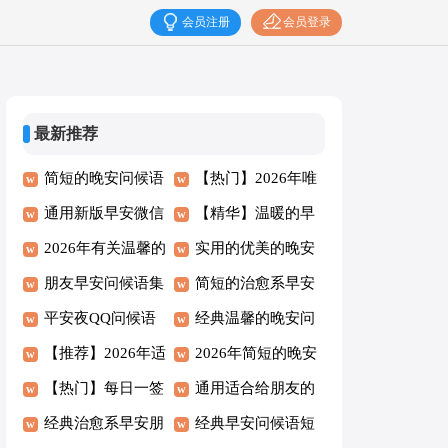
会员注册
会员登录
最新推荐
简短的晚安问候语
【热门】2026年唯
语录集锦57句
通用新版早安微信
美的晚安问候语短
【精华】温暖的早
问候语锦集32句
2026年有关温馨的
信51条
安问候语22条
实用的优美的晚安
早安问候语语录汇
朋友早安问候语集
问候语37句
简短的治愈系早安
编55条
合35条
平安夜QQ问候语
微信问候语汇总65
经典温馨的晚安问
42句
【推荐】2026年适
条
候语短信摘录36句
2026年简短的晚安
合早上发的早安
【热门】每日一签
朋友圈问候语汇编
通用适合给朋友的
QQ问候语60句
早安朋友圈问候语
经典治愈系早安朋
69句
早安问候语语录摘
经典早安问候语短