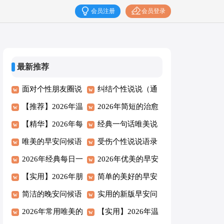
会员注册
会员登录
最新推荐
面对个性朋友圈说
纠结个性说说（通
说语录100句
【推荐】2026年温
用100句）
2026年简短的治愈
馨的早安问候语语
【精华】2026年每
系早安问候语21句
经典一句话唯美说
录大集合56句
日一签早安微信问
唯美的早安问候语
说句子大全160句
受伤个性说说语录
候语23条
语录汇总55句
2026年经典每日一
精选
30句精选
2026年优美的早安
签早安朋友圈问候
【实用】2026年朋
问候语55条
简单的美好的早安
语集合33句
友早安问候语语录
简洁的晚安问候语
微信问候语39句
实用的新版早安问
汇编44句
42条
2026年常用唯美的
候语大集合58句
【实用】2026年温