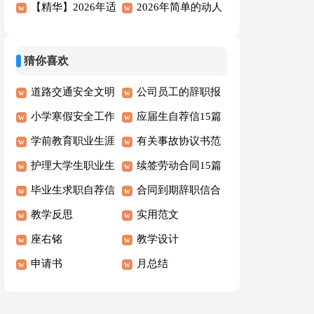
晚安朋友圈问候语
【精华】2026年适
暖的早安问候语27
2026年简单的动人
合集63条
合给朋友的早安
条
的早安问候语语录
QQ问候语49条
24句
猜你喜欢
道路交通安全文明
公司员工的辞职报
承诺书
小学寒假安全工作
告
应届生自荐信15篇
自查报告2篇
学前教育职业生涯
有关事故协议书范
规划书15篇
护理大学生职业生
文集合5篇
续签劳动合同15篇
涯规划书范文
毕业生求职自荐信
合同到期辞职信合
汇编15篇
教学反思
集15篇
实用范文
座右铭
教学设计
申请书
月总结