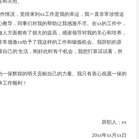
任和关照。
作情况，觉得来到xx工作是我的幸运，我一直非常珍惜这
心教导，同事们对我的帮助让我感激不尽。在xx的工作中，
做人方面都有了很大的提高，感谢领导对我的关心和培养，
非常感激xx给予了我这样的工作和锻炼机会。我辞职的原
障自己的'生活，刚好此时有个机会，我想打算试试看，所
为一保辉煌的明天贡献自己的力量。我只有衷心祝愿一保的
事工作顺利！
辞职人：xx
20xx年xx月xx日