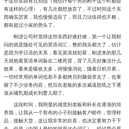
干这些东西有点别扭（我估计每个男的刚干这个时都会
有这样的心理），有几次都想放弃了，不过时间这个东
西确实厉害，我也慢慢适应了，而且刀法练得也不赖，
都有超过小崔的势头了。
刚进公司时觉得这些东西好难好难，第一个让我郁
闷的就是随处可见的英语词汇，整的我头都大了，估计
是因为学日语的关系，看见英语就犯晕，刚进来的那几
天就抱着英语单词躲在二楼死背，背了几天好像没什么
效果，看来是吸收太多，得慢慢消化，随着日积月累，
一些经常用的单词也差不多都拷贝到脑袋里去了，也掌
握了不少业务内容，然后在老板的多次威逼怒吼之下逐
渐从哺乳期成长到婴儿期了。
这段时间，我明显的感觉到老板和科长在逐渐的培
养我，让我从一个剪布的小子到接触客户邮件，管理样
品，接触大货，这让我非常的欣喜，也决定要努力干下
去，但是（中国人最怕的就是这个词汇），经过两个星