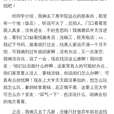
找吧！
经同学介绍，我俩去了离学院远点的那条街，那里
有一个地（饭店）。听说可火了，总招人。门口看着里
面人真多，没有进去，不好意思吗！我俩磨叽半天没进
去，看到门口贴着找服务员，洗碗工，联系电话：xx，
我记下号码，接着就打过去，结果人家说不满一个月不
招，可我俩到过年就回家啊，没有办法，又一次落空。
我俩没办法，说了一会，现在找活这么难啊！我问室
友：“咱们以后能什么样啊，这家里有人的可能好办点，
咱们家里要人没人，要钱没钱，你说咱们怎么办啊”。可
真有点担忧啊！现在上大学天天跟没事似的，想怎么玩
就怎么玩，爹妈给拿着钱，反正饿不着。这要上完大学
可怎么办？室友：“叹气一下”，也没说什么。咱俩去别
的地方看看。
之后，我俩又去了几家，没辙只好放弃年前在这找