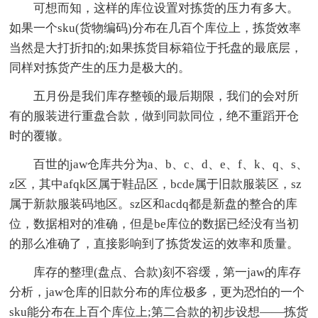
可想而知，这样的库位设置对拣货的压力有多大。
如果一个sku(货物编码)分布在几百个库位上，拣货效率
当然是大打折扣的;如果拣货目标箱位于托盘的最底层，
同样对拣货产生的压力是极大的。
五月份是我们库存整顿的最后期限，我们的会对所
有的服装进行重盘合款，做到同款同位，绝不重蹈开仓
时的覆辙。
百世的jaw仓库共分为a、b、c、d、e、f、k、q、s、
z区，其中afqk区属于鞋品区，bcde属于旧款服装区，sz
属于新款服装码地区。sz区和acdq都是新盘的整合的库
位，数据相对的准确，但是be库位的数据已经没有当初
的那么准确了，直接影响到了拣货发运的效率和质量。
库存的整理(盘点、合款)刻不容缓，第一jaw的库存
分析，jaw仓库的旧款分布的库位极多，更为恐怕的一个
sku能分布在上百个库位上;第二合款的初步设想——拣货