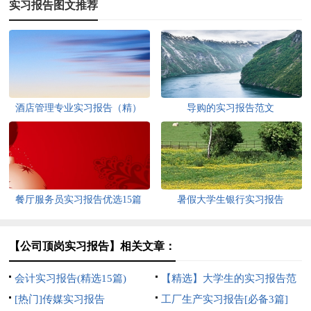
实习报告图文推荐
酒店管理专业实习报告（精）
导购的实习报告范文
餐厅服务员实习报告优选15篇
暑假大学生银行实习报告
【公司顶岗实习报告】相关文章：
会计实习报告(精选15篇)
【精选】大学生的实习报告范
[热门]传媒实习报告
文八篇
工厂生产实习报告[必备3篇]