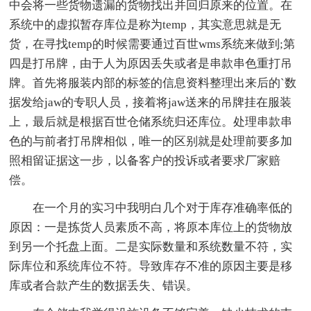
中会将一些货物遗漏的货物找出并回归原来的位置。在
系统中的虚拟暂存库位是称为temp，其实意思就是无
货，在寻找temp的时候需要通过百世wms系统来做到;第
四是打吊牌，由于人为原因丢失或者是串款串色重打吊
牌。首先将服装内部的标签的信息资料整理出来后的`数
据发给jaw的专职人员，接着将jaw送来的吊牌挂在服装
上，最后就是根据百世仓储系统归还库位。处理串款串
色的与前者打吊牌相似，唯一的区别就是处理前要多加
照相留证据这一步，以备客户的投诉或者要求厂家赔
偿。
在一个月的实习中我明白几个对于库存准确率低的
原因：一是拣货人员素质不高，将原本库位上的货物放
到另一个托盘上面。二是实际数量和系统数量不符，实
际库位和系统库位不符。导致库存不准的原因主要是移
库或者合款产生的数据丢失、错误。