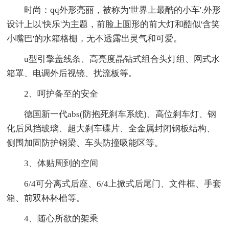
时尚：qq外形亮丽，被称为'世界上最酷的小车'.外形
设计上以'快乐'为主题，前脸上圆形的前大灯和酷似'含笑
小嘴巴'的水箱格栅，无不透露出灵气和可爱。
u型引擎盖线条、高亮度晶钻式组合头灯组、网式水
箱罩、电调外后视镜、扰流板等。
2、呵护备至的安全
德国新一代abs(防抱死刹车系统)、高位刹车灯、钢
化后风挡玻璃、超大刹车碟片、全金属封闭钢板结构、
侧围加固防护钢梁、车头防撞吸能区等。
3、体贴周到的空间
6/4可分离式后座、6/4上掀式后尾门、文件框、手套
箱、前双杯杯槽等。
4、随心所欲的架乘