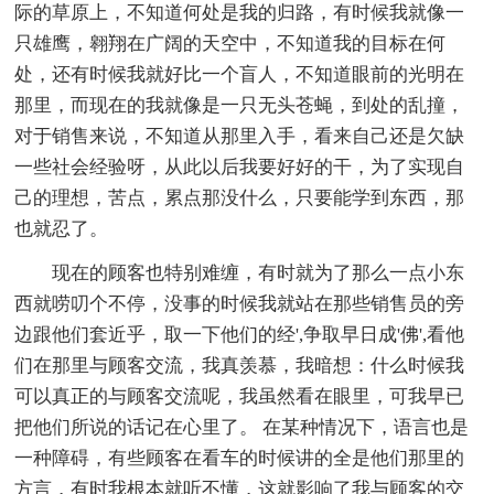
际的草原上，不知道何处是我的归路，有时候我就像一
只雄鹰，翱翔在广阔的天空中，不知道我的目标在何
处，还有时候我就好比一个盲人，不知道眼前的光明在
那里，而现在的我就像是一只无头苍蝇，到处的乱撞，
对于销售来说，不知道从那里入手，看来自己还是欠缺
一些社会经验呀，从此以后我要好好的干，为了实现自
己的理想，苦点，累点那没什么，只要能学到东西，那
也就忍了。
现在的顾客也特别难缠，有时就为了那么一点小东
西就唠叨个不停，没事的时候我就站在那些销售员的旁
边跟他们套近乎，取一下他们的经',争取早日成'佛',看他
们在那里与顾客交流，我真羡慕，我暗想：什么时候我
可以真正的与顾客交流呢，我虽然看在眼里，可我早已
把他们所说的话记在心里了。 在某种情况下，语言也是
一种障碍，有些顾客在看车的时候讲的全是他们那里的
方言，有时我根本就听不懂，这就影响了我与顾客的交