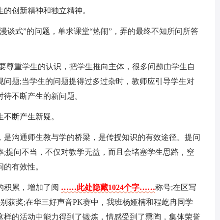
生的创新精神和独立精神。
漫谈式”的问题，单求课堂“热闹”，弄的最终不知所问所答
师要尊重学生的认识，把学生推向主体，很多问题由学生自
现问题;当学生的问题提得过多过杂时，教师应引导学生对
对待不断产生的新问题。
生不断产生新疑。
，是沟通师生教与学的桥梁，是传授知识的有效途径。提问
率;提问不当，不仅对教学无益，而且会堵塞学生思路，窒
问的有效性。
的积累，增加了阅
……此处隐藏1024个字……
称号;在区写
别获奖;在华三好声音PK赛中，我班杨娅楠和程屹冉同学
这样的活动中能力得到了锻炼，情感受到了熏陶，集体荣誉