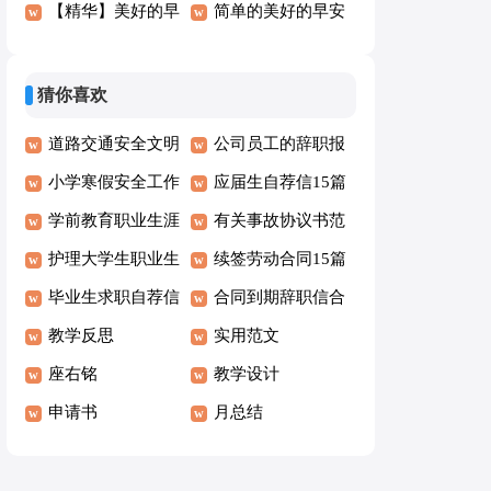
(4篇)
【精华】美好的早
集10篇】
简单的美好的早安
安QQ问候语汇编
朋友圈问候语汇编
43句
54句
猜你喜欢
道路交通安全文明
公司员工的辞职报
承诺书
小学寒假安全工作
告
应届生自荐信15篇
自查报告2篇
学前教育职业生涯
有关事故协议书范
规划书15篇
护理大学生职业生
文集合5篇
续签劳动合同15篇
涯规划书范文
毕业生求职自荐信
合同到期辞职信合
汇编15篇
教学反思
集15篇
实用范文
座右铭
教学设计
申请书
月总结