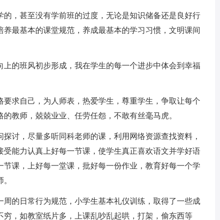
学的，甚至没有学前班的过度，无论是知识储备还是良好行
培养最基本的课堂规范，养成最基本的学习习惯，文明课间
向上的班风初步形成，我在学生的每一个进步中体会到幸福
格要求自己，为人师表，热爱学生，尊重学生，争取让每个
格的教师，兢兢业业、任劳任怨，不敢有丝毫马虎。
问探讨，尽量多听同科老师的课，利用网络资源查找资料，
接受能力认真上好每一节课，使学生真正喜欢语文并学好语
一节课，上好每一堂课，批好每一份作业，教育好每一个学
师。
一周的日常行为规范，小学生基本礼仪训练，取得了一些成
不穷，如教室纸片多，上课乱吵乱起哄，打架，偷东西等