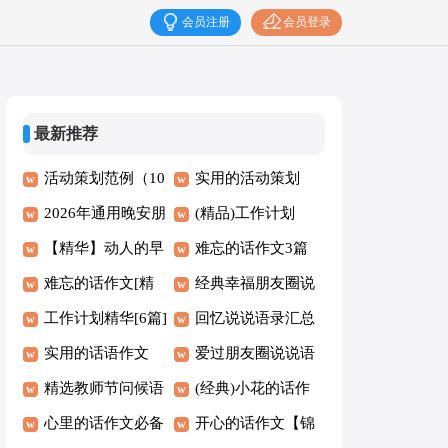
会员注册
会员登录
最新推荐
活动策划范例（10
实用的活动策划
篇）
2026年通用晚安朋
(精品3篇)
(精品)工作计划
友圈问候语46句
【精华】动人的早
难忘的话作文3篇
安QQ问候语汇编
难忘的话作文[精
【优选】
经典幸福朋友圈说
48句
华5篇]
工作计划精华[6篇]
说句子汇总（通用
回忆说说语录汇总
实用的话语作文
80句）
80句
爱过朋友圈说说语
精选教师节问候语
录（通用40句）
(经典)小花的话作
44条
心里的话作文必备
文9篇
开心的话作文【锦