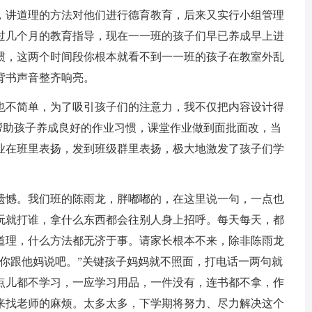
，讲道理的方法对他们进行德育教育，后来又实行小组管理
过几个月的教育指导，现在一一班的孩子们早已养成早上进
惯，这两个时间段你根本就看不到一一班的孩子在教室外乱
背书声音整齐响亮。
也不简单，为了吸引孩子们的注意力，我不仅把内容设计得
帮助孩子养成良好的作业习惯，课堂作业做到面批面改，当
业在班里表扬，发到班级群里表扬，极大地激发了孩子们学
遗憾。我们班的陈雨龙，胖嘟嘟的，在这里说一句，一点也
玩就打谁，拿什么东西都会往别人身上招呼。每天每天，都
道理，什么方法都无济于事。请家长根本不来，除非陈雨龙
“你跟他妈说吧。”关键孩子妈妈就不照面，打电话一两句就
点儿都不学习，一应学习用品，一件没有，连书都不拿，作
来找老师的麻烦。太多太多，下学期将努力、尽力解决这个