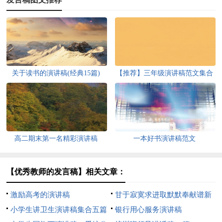
关于读书的演讲稿(经典15篇)
【推荐】三年级演讲稿范文集合
八篇
高二期末第一名精彩演讲稿
一本好书演讲稿范文
【优秀教师的发言稿】相关文章：
激励高考的演讲稿
甘于寂寞求进取默默奉献谱新
小学生讲卫生演讲稿集合五篇
篇演讲稿
银行用心服务演讲稿