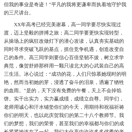
但我的事业是奇迹！”平凡的我将更谦卑而执着地守护我
的三尺讲台。
XX年高考已经完美谢幕，高一同学要尽快实现过
渡，迈上坚毅的拼搏之旅；高二同学要更快实现转型，
从操场上的疯狂改做灯下的潜心攻读，认真夯实基础的
同时寻求突破飞跃的基点，抓住竞争机遇，创造改变自
己的条件。高三同学则要信心百倍坚韧不拔，树立求学
典范，像贺舒婷那样用一颗只读北大的心武装自己的高
三生活。冰心说过：“成功的花，人们只惊慕她现时的明
艳，然而当初她的芽，浸透了奋斗的泪泉，洒遍了牺牲
的血雨。”是的，天下没有免费的午餐，天上不会掉馅
饼。实干出实力，实力赢成绩，成绩立自尊。同学们，
老师用诚心和汗水铺垫你们的今天，用期待和祝福祈祷
你们的明天，也以此庆贺我们的第二十八个教师节。我
们的梦想，我们的荣誉，甚至我们的幸福都与你们的成
长紧紧地连在了一起。我们大化高中许许多多优秀的老