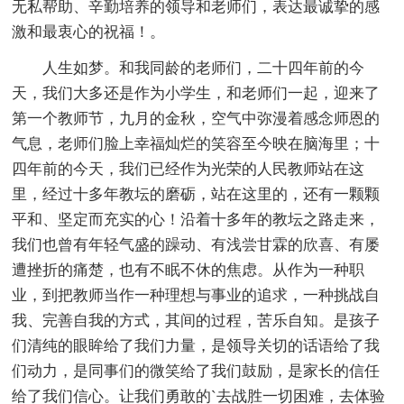
无私帮助、辛勤培养的领导和老师们，表达最诚挚的感
激和最衷心的祝福！。
人生如梦。和我同龄的老师们，二十四年前的今
天，我们大多还是作为小学生，和老师们一起，迎来了
第一个教师节，九月的金秋，空气中弥漫着感念师恩的
气息，老师们脸上幸福灿烂的笑容至今映在脑海里；十
四年前的今天，我们已经作为光荣的人民教师站在这
里，经过十多年教坛的磨砺，站在这里的，还有一颗颗
平和、坚定而充实的心！沿着十多年的教坛之路走来，
我们也曾有年轻气盛的躁动、有浅尝甘霖的欣喜、有屡
遭挫折的痛楚，也有不眠不休的焦虑。从作为一种职
业，到把教师当作一种理想与事业的追求，一种挑战自
我、完善自我的方式，其间的过程，苦乐自知。是孩子
们清纯的眼眸给了我们力量，是领导关切的话语给了我
们动力，是同事们的微笑给了我们鼓励，是家长的信任
给了我们信心。让我们勇敢的`去战胜一切困难，去体验