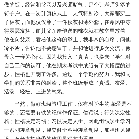
做的饭，经常和父亲以及老师赌气，是个让老师头疼的
钉子户。在一次升旗仪式上，天气特别冷，大家都穿上
了棉衣，而他仅仅穿了一件秋衣和薄外套，在寒风中冻
得瑟瑟发抖，而其父亲给他送的棉衣就在教室里放着，
他在向父亲，看着他这样的举止，我非常的心疼，问他
冷不冷，告诉他不要感冒了，并和他进行多次交流，像
母亲一样关心他。因为我投入了真情，也换来了学生对
自己工作的认可，他在期末考试中成绩有了大幅度的进
步，性格也开朗了许多。通过一个学期的努力，我和同
学们的关系非常的融洽，整个班级形成了真诚、友爱、
活泼、轻松、上进的气氛。
当然，做好班级管理工作，仅有对学生的.挚爱是不
够的，还需要有铁的纪律作保证。俗话说；行为决定性
格；性格决定习惯；习惯决定人生。因此组织学生学习
一系列规章制度，建立健全各种规章制度，加强班风建
设，充分发挥班委的作用显得尤为重要。