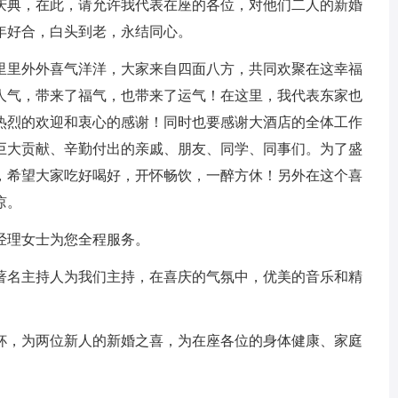
庆典，在此，请允许我代表在座的各位，对他们二人的新婚
年好合，白头到老，永结同心。
，里里外外喜气洋洋，大家来自四面八方，共同欢聚在这幸福
人气，带来了福气，也带来了运气！在这里，我代表东家也
热烈的欢迎和衷心的感谢！同时也要感谢大酒店的全体工作
巨大贡献、辛勤付出的亲戚、朋友、同学、同事们。为了盛
，希望大家吃好喝好，开怀畅饮，一醉方休！另外在这个喜
谅。
经理女士为您全程服务。
著名主持人为我们主持，在喜庆的气氛中，优美的音乐和精
。
杯，为两位新人的新婚之喜，为在座各位的身体健康、家庭