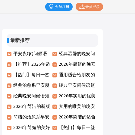
会员注册
会员登录
最新推荐
平安夜QQ问候语
经典温馨的晚安问
42句
【推荐】2026年适
候语短信摘录36句
2026年简短的晚安
合早上发的早安
【热门】每日一签
朋友圈问候语汇编
通用适合给朋友的
QQ问候语60句
早安朋友圈问候语
经典治愈系早安朋
69句
早安问候语语录摘
经典早安问候语短
汇编41条
友圈问候语27句
经典晚安问候语短
录32句
信汇编65条
2026年实用的优美
信集锦33条
2026年简洁的新版
的晚安问候语语录
实用的唯美的晚安
早安问候语28句
简洁的治愈系早安
合集78条
问候语48句
2026年简洁的适合
问候语短信汇编52
2026年简短的美好
早上发的早安问候
【热门】每日一签