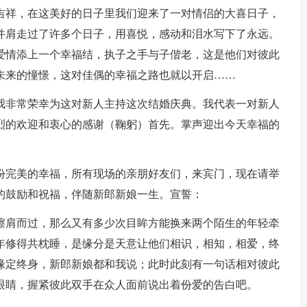
吉祥，在这美好的日子里我们迎来了一对情侣的大喜日子，
并肩走过了许多个日子，用喜悦，感动和泪水写下了永远。
爱情添上一个幸福结，执子之手与子偕老，这是他们对彼此
未来的憧憬，这对佳偶的幸福之路也就以开启……
我非常荣幸为这对新人主持这次结婚庆典。我代表一对新人
烈的欢迎和衷心的感谢（鞠躬）首先。掌声迎出今天幸福的
份完美的幸福，所有现场的亲朋好友们，来宾门，现在请举
的鼓励和祝福，伴随新郎新娘一生。宣誓：
擦肩而过，那么又有多少次目眸方能换来两个陌生的年轻牵
年修得共枕睡，是缘分是天意让他们相识，相知，相爱，终
缘定终身，新郎新娘都和我说；此时此刻有一句话相对彼此
眼睛，握紧彼此双手在众人面前说出着份爱的告白吧。