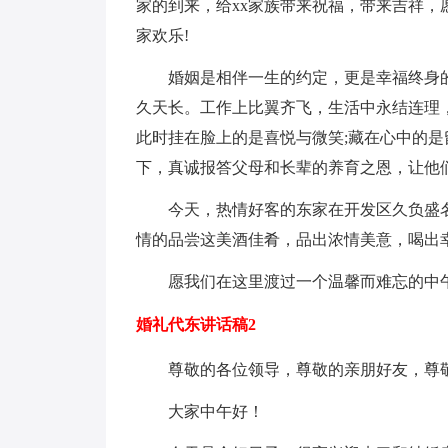
家的到来，给xx家族带来祝福，带来吉祥，
家欢乐!
婚姻是相伴一生的约定，更是幸福终身
久天长。工作上比翼齐飞，生活中永结连理
此时挂在脸上的是喜悦与微笑;藏在心中的
下，真诚报答父母和长辈的养育之恩，让他
今天，热情好客的东家在开发区久负盛
情的品尝这美酒佳肴，品出浓情美意，喝出
愿我们在这里渡过一个温馨而难忘的中午
婚礼代东讲话稿2
尊敬的各位领导，尊敬的亲朋好友，尊
大家中午好！