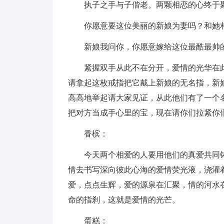
执子之手与子偕老。两颗相恋的心终于
你愿意要这位美丽的新娘为妻吗？和她
新娘我问你，你愿意嫁给这位最酷最帅
紧握双手从此不在分开，爱情的光华在
请拿起这枚戒指把它戴上新娘的无名指，新
高高地举起请大家见证，从此他们有了一个
把对方当成手心里的宝，现在请你们拉紧你
香槟：
今天两个相爱的人要用他们的真爱共同
情去书写深向彼此心海的爱情荧光液，浇灌
爱，点点生辉，爱的源泉在汇聚，情的河水
命的指刹，这就是爱情的光芒。
蛋糕：