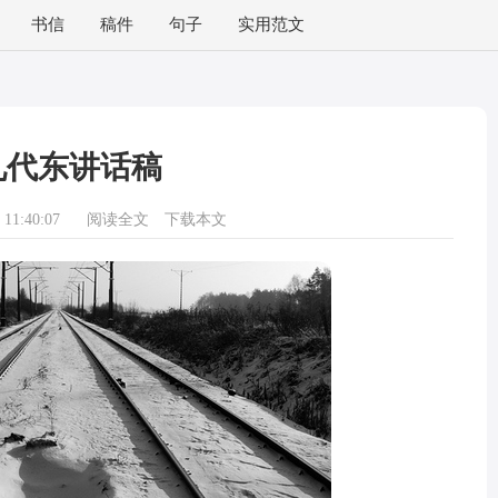
书信
稿件
句子
实用范文
礼代东讲话稿
11:40:07
阅读全文
下载本文