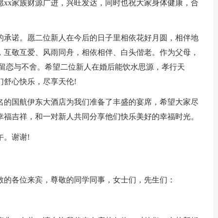
愿xx家族财源广进，兴旺发达，同时也祝大家身体健康，合
的承诺。愿二位新人在今后的日子里相依花好月圆，相伴地
，互敬互爱、风雨同舟，相依相伴、白头偕老。作为父母，
是留恋与不舍。希望二位新人在婚后能饮水思源，孝行天
们舒心快乐，尽享天伦!
名的国航伊东大酒店为我们准备了丰盛的宴席，希望大家尽
幸福吉祥，和一对新人共同分享他们快乐美好的幸福时光。
。谢谢!
敬的各位来宾，尊敬的同学同事，女士们，先生们：