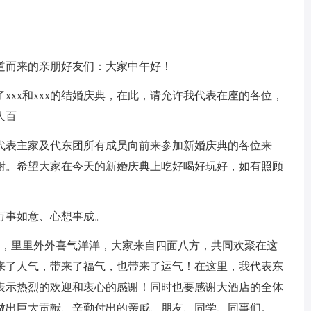
道而来的亲朋好友们：大家中午好！
xxx和xxx的结婚庆典，在此，请允许我代表在座的各位，
人百
代表主家及代东团所有成员向前来参加新婚庆典的各位来
谢。希望大家在今天的新婚庆典上吃好喝好玩好，如有照顾
万事如意、心想事成。
煌，里里外外喜气洋洋，大家来自四面八方，共同欢聚在这
来了人气，带来了福气，也带来了运气！在这里，我代表东
表示热烈的欢迎和衷心的感谢！同时也要感谢大酒店的全体
做出巨大贡献、辛勤付出的亲戚、朋友、同学、同事们。