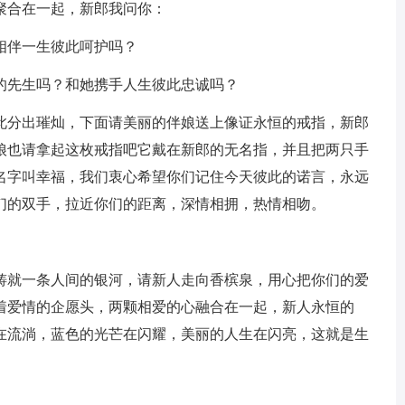
聚合在一起，新郎我问你：
相伴一生彼此呵护吗？
的先生吗？和她携手人生彼此忠诚吗？
此分出璀灿，下面请美丽的伴娘送上像证永恒的戒指，新郎
娘也请拿起这枚戒指吧它戴在新郎的无名指，并且把两只手
名字叫幸福，我们衷心希望你们记住今天彼此的诺言，永远
们的双手，拉近你们的距离，深情相拥，热情相吻。
铸就一条人间的银河，请新人走向香槟泉，用心把你们的爱
着爱情的企愿头，两颗相爱的心融合在一起，新人永恒的
在流淌，蓝色的光芒在闪耀，美丽的人生在闪亮，这就是生