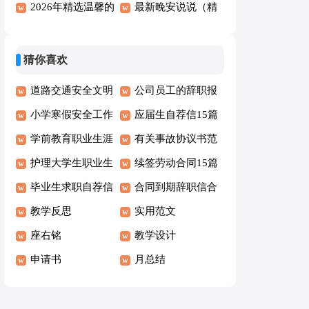
句
的晚安QQ问候语
2026年精选温馨的
语短信39句
早安问候语28条
最新晚安说说（精
大集合80条
早安问候语短信35
选50句）
句
猜你喜欢
道路交通安全文明
公司员工的辞职报
承诺书
小学寒假安全工作
告
应届生自荐信15篇
自查报告2篇
学前教育职业生涯
有关事故协议书范
规划书15篇
护理大学生职业生
文集合5篇
续签劳动合同15篇
涯规划书范文
毕业生求职自荐信
合同到期辞职信合
汇编15篇
教学反思
集15篇
实用范文
座右铭
教学设计
申请书
月总结