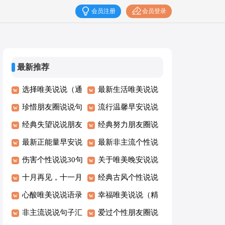
会员注册
会员登录
最新推荐
选择唯美说说（通
最新生活唯美说说
用30句）
珍惜朋友圈说说句
朋友圈大全（通用
流行温馨早安说说
子（通用50句）
经典失望说说朋友
160句）
（通用115句）
经典努力朋友圈说
圈汇总（通用80
最新正能量早安说
说句子（通用70
最新非主流个性说
句）
说大全（精选75
伤害个性说说30句
句）
说（通用70句）
关于唯美晚安说说
句）
精选
十月再见，十一月
（通用90句）
经典古风个性说说
你好个性说说语录
心酸唯美说说语录
句子大全100句精
幸福唯美说说（精
大全70句
（精选40句）
非主流说说句子汇
选
选40句）
爱过个性朋友圈说