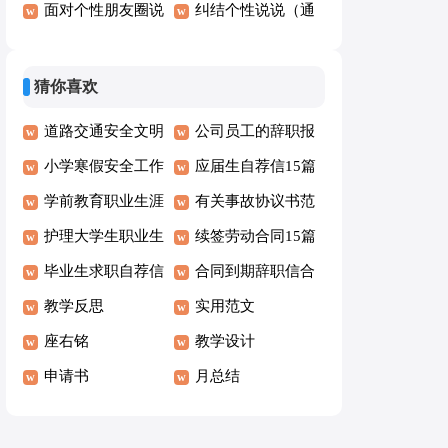
总（精选80句）
面对个性朋友圈说
说心语30句
纠结个性说说（通
说语录100句
用100句）
猜你喜欢
道路交通安全文明
公司员工的辞职报
承诺书
小学寒假安全工作
告
应届生自荐信15篇
自查报告2篇
学前教育职业生涯
有关事故协议书范
规划书15篇
护理大学生职业生
文集合5篇
续签劳动合同15篇
涯规划书范文
毕业生求职自荐信
合同到期辞职信合
汇编15篇
教学反思
集15篇
实用范文
座右铭
教学设计
申请书
月总结