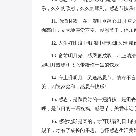
乐，久久的欣慰，久久的顺利。感恩节快乐!
11. 滴滴甘露，在干渴时垂落心田;寸
巍高山，立大地厚爱不变。感恩节里，倍加顾
12. 人生好比浪中船,浪中行船难又难.
13. 窗前明月光，感恩更成双，叶上清
愿明月露珠和飞鸟带给你一生的快乐!
14. 海上升明月，又逢感恩节。情深
美，四祝家庭和，感恩节快乐!
15. 感恩，是跌倒时的一把搀扶，是
呼，是节日的一语祝福。感恩节，关爱牢记
16. 感谢地球是圆的，才可以看到日出
赐予，才有了成长的乐趣。心怀感恩生活美好