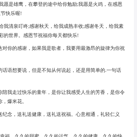
翔;我愿是雄鹰，在攀登的途中给你勉励;我愿是火鸡，在感恩
节快乐喔!
，给我清泉叮咚;感谢秋天，给我成熟丰收;感谢冬天，给我素
彩的世界。感恩节祝福你每天都快乐!
表达对你的感谢，如果我是歌者，我要用最激昂的旋律为你祝
多的话语想要说，但是不知从何说起，还是用简单的.一句话
是你陪我走过快乐的童年，是你让我感受人生的芳香，是你令
你，爆米花。
礼送纪念，送礼送健康，送礼送祝福。心意相通，礼轻仁义
久的幸福，久久的甜蜜，久久的运气，久久的健康，久久的快