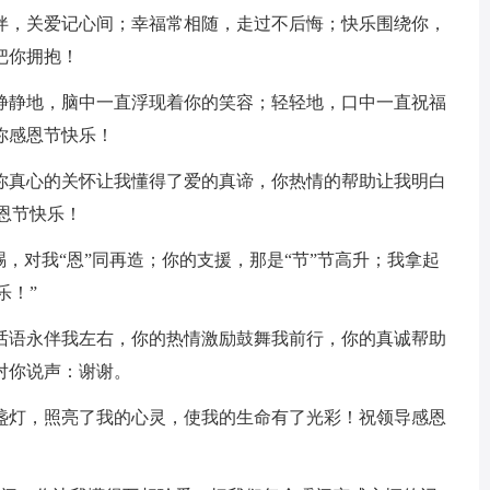
相伴，关爱记心间；幸福常相随，走过不后悔；快乐围绕你，
把你拥抱！
；静静地，脑中一直浮现着你的笑容；轻轻地，口中一直祝福
你感恩节快乐！
，你真心的关怀让我懂得了爱的真谛，你热情的帮助让我明白
恩节快乐！
恩赐，对我“恩”同再造；你的支援，那是“节”节高升；我拿起
乐！”
切话语永伴我左右，你的热情激励鼓舞我前行，你的真诚帮助
对你说声：谢谢。
一盏灯，照亮了我的心灵，使我的生命有了光彩！祝领导感恩