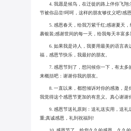
4. 我愿是候鸟，在迁徙的路上伴你飞
节被你品尝!呵呵，这样的朋友够仗义吧!感恩
5. 感恩春天，给我万紫千红;感谢夏天
裹银装;感谢世间的每一天，给我每天丰富多
6. 如果我是诗人，我要用最美的语言
福，感恩节快乐，我最好的朋友。
7. 感恩节到了，想问候你一下，有太
来概括吧：谢谢你我的朋友。
8. 一直以来，都想倾诉对你的感激，
我觉得这个感恩节更加的有意义。真心谢谢
9. 感恩节送礼原则：送礼送实用，送
重;真诚感恩，礼到祝福到!
10. 感恩节了，给您久久的感恩，久