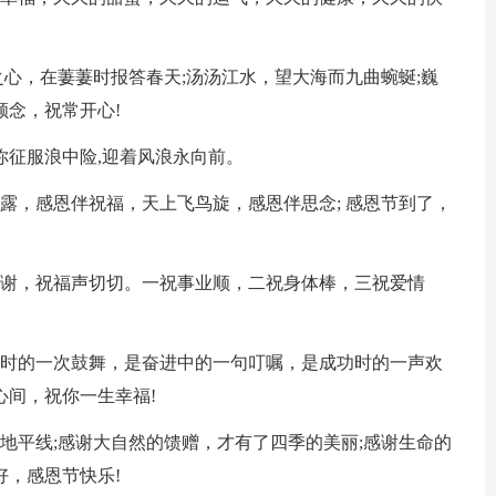
草之心，在萋萋时报答春天;汤汤江水，望大海而九曲蜿蜒;巍
念，祝常开心!
愿你征服浪中险,迎着风浪永向前。
清露，感恩伴祝福，天上飞鸟旋，感恩伴思念; 感恩节到了，
不言谢，祝福声切切。一祝事业顺，二祝身体棒，三祝爱情
沮丧时的一次鼓舞，是奋进中的一句叮嘱，是成功时的一声欢
心间，祝你一生幸福!
的地平线;感谢大自然的馈赠，才有了四季的美丽;感谢生命的
，感恩节快乐!