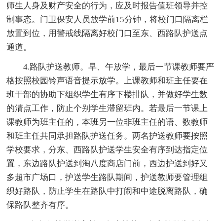
师生人身及财产安全的行为，应及时报告值班领导并控
制事态。门卫保安人员放学前15分钟，将校门口隔离栏
放置到位，用警戒线隔离好校门口至东、西路队护送点
通道。
4.路队护送教师。早、午放学，最后一节课教师要严
格按照校园铃声语音提示放学。上课教师和班主任要在
班干部的协助下组织学生有序下楼排队，并做好学生数
的清点工作，防止个别学生滞留班内。若最后一节课上
课教师为班主任的，本班另一位非班主任的语、数教师
和班主任共同承担路队护送任务。两名护送教师要按照
学校要求，分东、西路队护送学生安全有序到达指定位
置，东边路队护送到淘八度商店门前，西边护送到好又
多超市广场口，护送学生路队期间，护送教师要管理组
织好路队，防止学生在路队中打闹和中途脱离路队，确
保路队整齐有序。