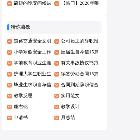
编41条
安问候语大集合53
简短的晚安问候语
朋友圈问候语集合
【热门】2026年唯
句
语录集锦57句
58句
美的晚安问候语短
信51条
猜你喜欢
道路交通安全文明
公司员工的辞职报
承诺书
小学寒假安全工作
告
应届生自荐信15篇
自查报告2篇
学前教育职业生涯
有关事故协议书范
规划书15篇
护理大学生职业生
文集合5篇
续签劳动合同15篇
涯规划书范文
毕业生求职自荐信
合同到期辞职信合
汇编15篇
教学反思
集15篇
实用范文
座右铭
教学设计
申请书
月总结