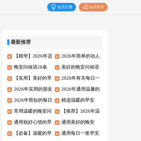
会员注册
会员登录
最新推荐
【精华】2026年适
2026年简单的动人
合给朋友的早安
晚安问候语28条
的早安问候语语录
美好的晚安问候语
QQ问候语49条
【实用】美好的早
24句
锦集82条
2026年有关每日一
安问候语20句
2026年实用的朋友
签早安问候语35条
2026年通用温馨的
早安微信问候语汇
2026年简短的每日
早安QQ问候语汇
精选温暖的早安
总59句
一句早安QQ问候
常用温暖的晚安问
编32句
QQ问候语摘录30
【推荐】2026年温
语集合65句
候语语录集锦54句
通用祝好心情的早
句
馨的早安问候语语
通用美好的晚安
安朋友圈问候语汇
【必备】温暖的早
录大汇总61条
QQ问候语34句
通用每日一签早安