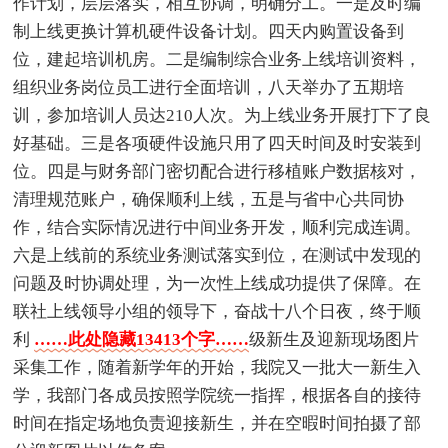
作计划，层层落实，相互协调，明确分工。一是及时编
制上线更换计算机硬件设备计划。四天内购置设备到
位，建起培训机房。二是编制综合业务上线培训资料，
组织业务岗位员工进行全面培训，八天举办了五期培
训，参加培训人员达210人次。为上线业务开展打下了良
好基础。三是各项硬件设施只用了四天时间及时安装到
位。四是与财务部门密切配合进行移植账户数据核对，
清理规范账户，确保顺利上线，五是与省中心共同协
作，结合实际情况进行中间业务开发，顺利完成连调。
六是上线前的系统业务测试落实到位，在测试中发现的
问题及时协调处理，为一次性上线成功提供了保障。在
联社上线领导小组的领导下，奋战十八个日夜，终于顺
利
……此处隐藏13413个字……
级新生及迎新现场图片
采集工作，随着新学年的开始，我院又一批大一新生入
学，我部门各成员按照学院统一指挥，根据各自的接待
时间在指定场地负责迎接新生，并在空暇时间拍摄了部