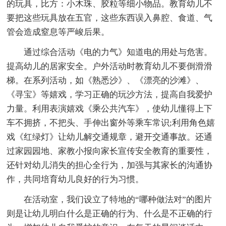
的玩具，比方：小木珠、胶粒等细小物品。教育幼儿不
要把这些玩具放在五官，这些东西误入鼻腔、食道、气
管会造成窒息等严峻后果。
通过综合活动《电的力气》知道电的用处与危害。
提高幼儿的居家安全。户外活动时教育幼儿不要倒滑滑
梯。在系列活动，如《熟悉沙》、《漂亮的沙滩》、
《寻宝》等嬉戏，学习正确的玩沙方法，提高自我爱护
力量。利用表演嬉戏《乘公共汽车》，使幼儿懂得上下
车不拥挤，不把头、手伸出窗外等乘车常识;利用角色嬉
戏《红绿灯》让幼儿解交通规章，避开交通事故。还通
过家园园地、家教小报向家长宣传安全教育的重要性，
还针对幼儿消失的担心全行为，加强与其家长的沟通协
作，共同培育幼儿良好的行为习惯。
在活动室，我们设立了特地的“哪种做法对”的图片
则是让幼儿明白什么是正确的行为、什么是不正确的行