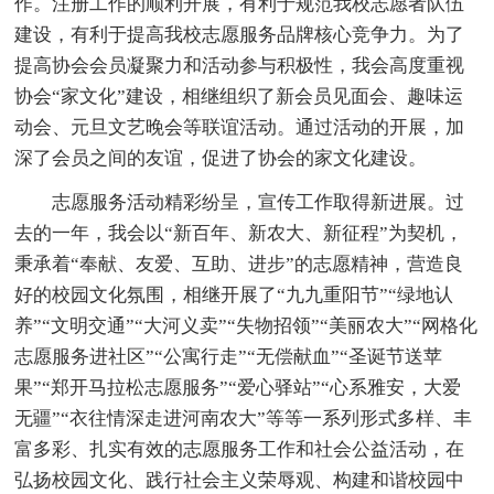
作。注册工作的顺利开展，有利于规范我校志愿者队伍
建设，有利于提高我校志愿服务品牌核心竞争力。为了
提高协会会员凝聚力和活动参与积极性，我会高度重视
协会“家文化”建设，相继组织了新会员见面会、趣味运
动会、元旦文艺晚会等联谊活动。通过活动的开展，加
深了会员之间的友谊，促进了协会的家文化建设。
志愿服务活动精彩纷呈，宣传工作取得新进展。过
去的一年，我会以“新百年、新农大、新征程”为契机，
秉承着“奉献、友爱、互助、进步”的志愿精神，营造良
好的校园文化氛围，相继开展了“九九重阳节”“绿地认
养”“文明交通”“大河义卖”“失物招领”“美丽农大”“网格化
志愿服务进社区”“公寓行走”“无偿献血”“圣诞节送苹
果”“郑开马拉松志愿服务”“爱心驿站”“心系雅安，大爱
无疆”“衣往情深走进河南农大”等等一系列形式多样、丰
富多彩、扎实有效的志愿服务工作和社会公益活动，在
弘扬校园文化、践行社会主义荣辱观、构建和谐校园中