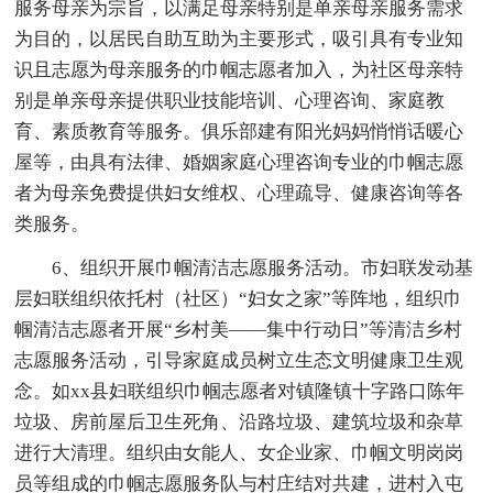
服务母亲为宗旨，以满足母亲特别是单亲母亲服务需求
为目的，以居民自助互助为主要形式，吸引具有专业知
识且志愿为母亲服务的巾帼志愿者加入，为社区母亲特
别是单亲母亲提供职业技能培训、心理咨询、家庭教
育、素质教育等服务。俱乐部建有阳光妈妈悄悄话暖心
屋等，由具有法律、婚姻家庭心理咨询专业的巾帼志愿
者为母亲免费提供妇女维权、心理疏导、健康咨询等各
类服务。
6、组织开展巾帼清洁志愿服务活动。市妇联发动基
层妇联组织依托村（社区）“妇女之家”等阵地，组织巾
帼清洁志愿者开展“乡村美——集中行动日”等清洁乡村
志愿服务活动，引导家庭成员树立生态文明健康卫生观
念。如xx县妇联组织巾帼志愿者对镇隆镇十字路口陈年
垃圾、房前屋后卫生死角、沿路垃圾、建筑垃圾和杂草
进行大清理。组织由女能人、女企业家、巾帼文明岗岗
员等组成的巾帼志愿服务队与村庄结对共建，进村入屯