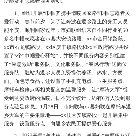
所能及的志愿者服务活动。
1、组织开展“巾帼齐携手情暖回家路”巾帼志愿者关
爱行动。春节前夕，为了让奔波在返乡路上的务工人员
能平安、顺利回家过年，市妇联组织来自不同行业的50
多名巾帼志愿者在xx县大安镇路段、xx市金田镇路段、
xx市石龙镇路段、xx区庆丰镇路段和xx区政府路段共设
置了5个“巾帼爱心驿站”，并按不同服务内容分别组建
了“应急救助”服务队、文化服务队、“春风行动”送岗位
服务队，驻站为返乡人员免费提供姜汤、热水、方便
面、面包等食品，还设置了手机充电点、卫生服务点、
摩托车检修点等相关配套的温馨服务，让“摩骑大军”感
受到党委政府的温暖。据不完全统计，约有6万人次到服
务点驻足休息。1月28日，市妇联与xx县妇联在摩托车返
乡大军的主要集散地——xx县大安镇路段一起开展集中
服务，设置服务点，向返乡农民工提供爱心服务。
2、组织开展“送法律、送健康、送爱心”志愿服务活