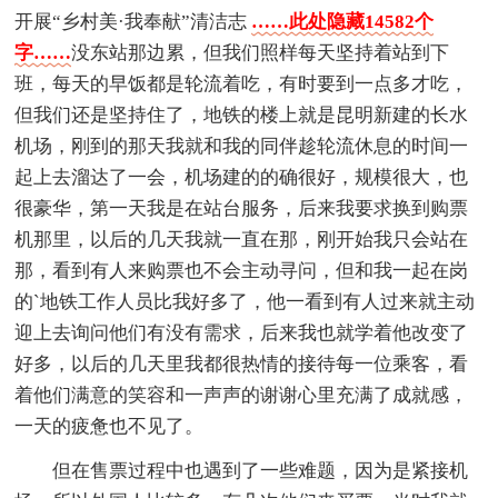
开展“乡村美·我奉献”清洁志
……此处隐藏14582个
字……
没东站那边累，但我们照样每天坚持着站到下
班，每天的早饭都是轮流着吃，有时要到一点多才吃，
但我们还是坚持住了，地铁的楼上就是昆明新建的长水
机场，刚到的那天我就和我的同伴趁轮流休息的时间一
起上去溜达了一会，机场建的的确很好，规模很大，也
很豪华，第一天我是在站台服务，后来我要求换到购票
机那里，以后的几天我就一直在那，刚开始我只会站在
那，看到有人来购票也不会主动寻问，但和我一起在岗
的`地铁工作人员比我好多了，他一看到有人过来就主动
迎上去询问他们有没有需求，后来我也就学着他改变了
好多，以后的几天里我都很热情的接待每一位乘客，看
着他们满意的笑容和一声声的谢谢心里充满了成就感，
一天的疲惫也不见了。
但在售票过程中也遇到了一些难题，因为是紧接机