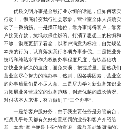
优质文明办事是金融行业永恒的话题，但如何落实
行动上，彻底转变我行社会形象，营业室全体人员确实
动了一番脑筋。一是摆正地位，靠办事博得客户，靠客
户接受存款，抗坻款保住饭碗。打消了思想上的松懈和
不够，彻底更新了看念，以客户满意为标准，自觉规范
本身的行为，认真落实我行各项办事步伐。二是把业务
技巧和纯熟水平作为权衡办事程度尺度，苦练基础功，
加快业务解决的速度，避免失误，把握质量。固然我们
营业室尽心努力的搞办事，然则，因各类因素，营业室
的办事质量仍是不尽人意。三是尽力学习新业务知识鼎
力拓展业务营业室的业务范畴，创造优越的成长情况。
对付我本人来讲，努力做到了“三个办事”。
一是给客户服好务，由于我主要任务是分管前台，
柜员几乎每天都有欠好处置惩罚的业务和客户介绍给
我，本着“客户便是上帝”的意识，霉畚我都能圆满的让