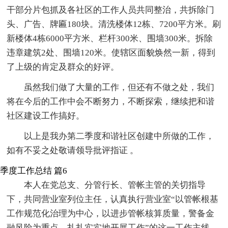
干部分片包抓及各社区的工作人员共同整治，共拆除门
头、广告、牌匾180块。清洗楼体12栋、7200平方米。刷
新楼体4栋6000平方米、栏杆300米、围墙300米。拆除
违章建筑2处、围墙120米。使辖区面貌焕然一新，得到
了上级的肯定及群众的好评。
虽然我们做了大量的工作，但还有不做之处，我们
将在今后的工作中会不断努力，不断探索，继续把和谐
社区建设工作搞好。
以上是我办第二季度和谐社区创建中所做的工作，
如有不妥之处敬请领导批评指证 。
季度工作总结 篇6
本人在党总支、分管行长、管帐主管的关切指导
下，共同营业室列位主任，认真执行营业室“以管帐根基
工作规范化治理为中心，以进步管帐核算质量，警备金
融风险为重点，扎扎实实地开展工作”的这一工作主线，