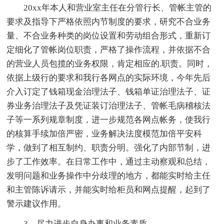
20xx年本人和营业室主任在分管行长、管帐主管的
要求及指导下严格依照内节制度的要求，研究不合业务
量、不合业务种类的岗位设置和劳动组合形式，重新订
定细化了管帐岗位职责，严格了操作流程，并依据不合
的营业人员包揽的业务权限，肯定相应的.职责。同时，
依据上级行的要求和我行各网点的实际环境，今年先后
介入订定了钱箱现金治理法子、钱箱单证治理法子、证
券业务治理法子及凭证装订治理法子、管帐毛病稽核法
子等一系列规章制度，进一步规范各网点帐务，使我行
的核算手续加倍严密，业务解决法度模范加倍平安科
学，做到了相互制约、职责分明。强化了内部节制，进
步了工作效率。在日常工作中，通过主动察观和总结，
发明问题和业务操作中分歧理的地方，都能实时给主任
和主管陈诉请示，并能实时给柜员和网点提醒，起到了
警示建议作用。
3、尽力进步自身办事和业务素质。