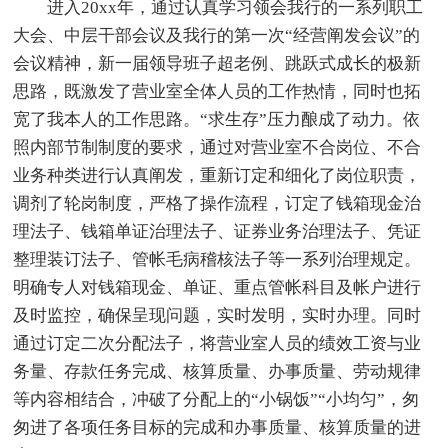
进入20xx年，通过认真学习领会我行的一系列职工
大会、中层干部会议及我行的第一次“经营阐发会议”的
会议精神，新一届领导班子超老例、跳跃式成长的极新
思路，既激发了营业室全体人员的工作热情，同时也拓
宽了我本人的工作思路。“求生存”压力酿成了动力。依
照内部节制制度的要求，通过对营业室不合岗位、不合
业务种类进行认真阐发，重新订定和细化了岗位职责，
调剂了轮岗制度，严格了操作流程，订定了钱箱现金治
理法子、钱箱单证治理法子、证券业务治理法子、凭证
整理装订法子、管帐毛病稽核法子等一系列治理规定。
明确专人对钱箱现金、单证、重点管帐科目及帐户进行
及时监控，确保呈现问题，实时发明，实时办理。同时
通过订定二次分配法子，将营业室人员的绩效工资与业
务量、存款任务完成、核算质量、办事质量、劳动规律
等内容相结合，冲破了分配上的“小锅饭”“小均匀”，匆
匆进了各项任务目标的完成和办事质量、核算质量的进