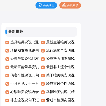
会员注册
会员登录
最新推荐
选择唯美说说（通
最新生活唯美说说
用30句）
珍惜朋友圈说说句
朋友圈大全（通用
流行温馨早安说说
子（通用50句）
经典失望说说朋友
160句）
（通用115句）
经典努力朋友圈说
圈汇总（通用80
最新正能量早安说
说句子（通用70
最新非主流个性说
句）
说大全（精选75
伤害个性说说30句
句）
说（通用70句）
关于唯美晚安说说
句）
精选
十月再见，十一月
（通用90句）
经典古风个性说说
你好个性说说语录
心酸唯美说说语录
句子大全100句精
幸福唯美说说（精
大全70句
（精选40句）
非主流说说句子汇
选
选40句）
爱过个性朋友圈说