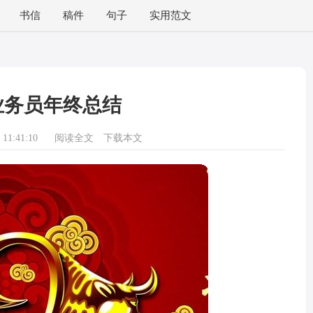
书信
稿件
句子
实用范文
业务员年终总结
11:41:10
阅读全文
下载本文