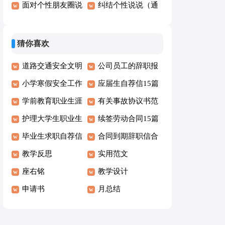
总（精选80句）
面对个性朋友圈说
说心语30句
纠结个性说说（通
说语录100句
用100句）
猜你喜欢
道路交通安全文明
公司员工的辞职报
承诺书
小学寒假安全工作
告
应届生自荐信15篇
自查报告2篇
学前教育职业生涯
有关事故协议书范
规划书15篇
护理大学生职业生
文集合5篇
续签劳动合同15篇
涯规划书范文
毕业生求职自荐信
合同到期辞职信合
汇编15篇
教学反思
集15篇
实用范文
座右铭
教学设计
申请书
月总结