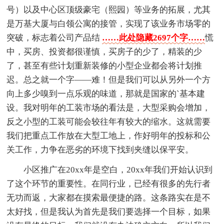
号）以及中心区顶级豪宅（熙园）等业务的拓展，尤其
是万基大厦与白领公寓的接管，实现了该业务市场零的
突破，标志着公司产品结
……此处隐藏2697个字……
慌
中，买房、投资都很谨慎，买房子的少了，精装的少
了，甚至有些计划重新装修的小型企业都会将计划推
迟。总之就一个字——难！但是我们可以从另外一个方
向上多少嗅到一点乐观的味道，那就是国家的`基本建
设。我对明年的工装市场的看法是，大型采购会增加，
反之小型的工装可能会较往年有较大的缩水。这就需要
我们把重点工作放在大型工地上，作好明年的投标和公
关工作，力争在恶劣的环境下找到夹缝以保平安。
小区推广在20xx年是空白，20xx年我们开始认识到
了这个环节的重要性。在同行业，已经有很多的先行者
无功而返，大家都在摸索最便捷的路。这条路实在是不
太好找，但是我认为首先是我们要选择一个目标，如果