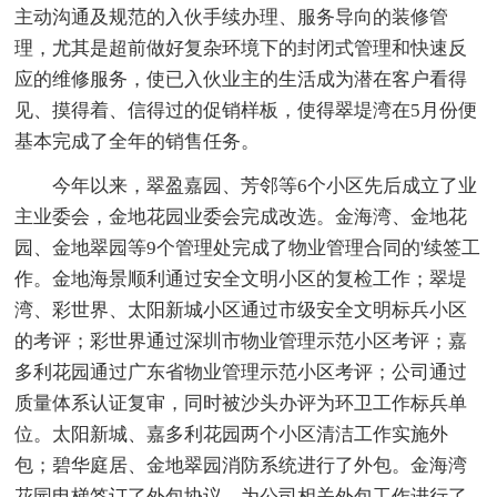
主动沟通及规范的入伙手续办理、服务导向的装修管
理，尤其是超前做好复杂环境下的封闭式管理和快速反
应的维修服务，使已入伙业主的生活成为潜在客户看得
见、摸得着、信得过的促销样板，使得翠堤湾在5月份便
基本完成了全年的销售任务。
今年以来，翠盈嘉园、芳邻等6个小区先后成立了业
主业委会，金地花园业委会完成改选。金海湾、金地花
园、金地翠园等9个管理处完成了物业管理合同的'续签工
作。金地海景顺利通过安全文明小区的复检工作；翠堤
湾、彩世界、太阳新城小区通过市级安全文明标兵小区
的考评；彩世界通过深圳市物业管理示范小区考评；嘉
多利花园通过广东省物业管理示范小区考评；公司通过
质量体系认证复审，同时被沙头办评为环卫工作标兵单
位。太阳新城、嘉多利花园两个小区清洁工作实施外
包；碧华庭居、金地翠园消防系统进行了外包。金海湾
花园电梯签订了外包协议。为公司相关外包工作进行了