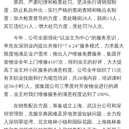
第四、严肃纪律和检查处罚。坚决执行请销假制
度，防止私自外出；实行严格的查岗查哨和晚点名制
度；加大检查督导的力度，查处睡岗26人，脱岗13人，
其它违纪31人；增大处罚力度，受处罚70人次。
今年，公司全面强化“以业主为中心”的服务意识，
率先在深圳业内提出并推行“7ｘ24”服务模式，力求最大
限度地满足业户需求；推出入户维修免费服务，集团开
发物业全年上门维修4107次，得到业主的好评，大大提
高了业主对小区服务的满意程度。公司全年组织了15次
有关职业技能和行为规范培训，共28项内容，培训课时
达56小时/人。据集团公司三季度对开发物业进行的调
查，业主对我们维修服务的满意程度达到了100%。
在销售配合方面，筹备成立上海、武汉分公司和深
圳管理部，克服非典困难及异地资源短缺问题，全力投
入深圳翠堤湾、北京格林小镇和国际花园、上海格林春