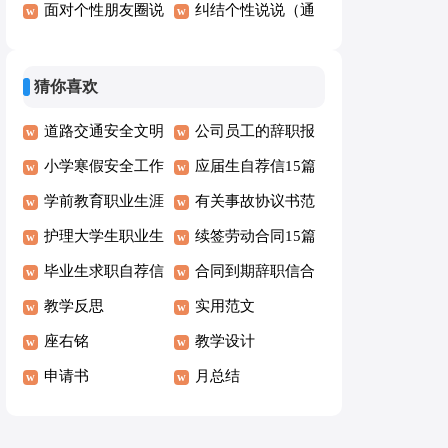
总（精选80句）
面对个性朋友圈说
说心语30句
纠结个性说说（通
说语录100句
用100句）
猜你喜欢
道路交通安全文明
公司员工的辞职报
承诺书
小学寒假安全工作
告
应届生自荐信15篇
自查报告2篇
学前教育职业生涯
有关事故协议书范
规划书15篇
护理大学生职业生
文集合5篇
续签劳动合同15篇
涯规划书范文
毕业生求职自荐信
合同到期辞职信合
汇编15篇
教学反思
集15篇
实用范文
座右铭
教学设计
申请书
月总结