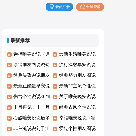
会员注册
会员登录
最新推荐
选择唯美说说（通
最新生活唯美说说
用30句）
珍惜朋友圈说说句
朋友圈大全（通用
流行温馨早安说说
子（通用50句）
经典失望说说朋友
160句）
（通用115句）
经典努力朋友圈说
圈汇总（通用80
最新正能量早安说
说句子（通用70
最新非主流个性说
句）
说大全（精选75
伤害个性说说30句
句）
说（通用70句）
关于唯美晚安说说
句）
精选
十月再见，十一月
（通用90句）
经典古风个性说说
你好个性说说语录
心酸唯美说说语录
句子大全100句精
幸福唯美说说（精
大全70句
（精选40句）
非主流说说句子汇
选
选40句）
爱过个性朋友圈说