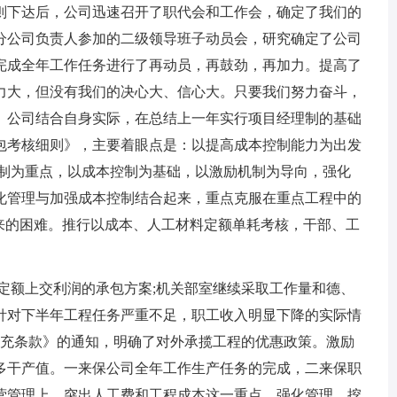
则下达后，公司迅速召开了职代会和工作会，确定了我们的
分公司负责人参加的二级领导班子动员会，研究确定了公司
完成全年工作任务进行了再动员，再鼓劲，再加力。提高了
力大，但没有我们的决心大、信心大。只要我们努力奋斗，
。公司结合自身实际，在总结上一年实行项目经理制的基础
承包考核细则》，主要着眼点是：以提高成本控制能力为出发
控制为重点，以成本控制为基础，以激励机制为导向，强化
化管理与加强成本控制结合起来，重点克服在重点工程中的
带来的困难。推行以成本、人工材料定额单耗考核，干部、工
定额上交利润的承包方案;机关部室继续采取工作量和德、
针对下半年工程任务严重不足，职工收入明显下降的实际情
核补充条款》的通知，明确了对外承揽工程的优惠政策。激励
多干产值。一来保公司全年工作生产任务的完成，二来保职
营管理上，突出人工费和工程成本这一重点，强化管理，挖