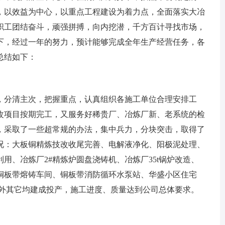
，以效益为中心，以重点工程建设为着力点，全面落实大冶
职工团结奋斗，顽强拼搏，向内挖潜，千方百计寻找市场，
下，经过一年的努力，预计能够完成全年生产经营任务，各
总结如下：
，分清主次，把握重点，认真组织各施工单位合理安排工
改项目按期完工，又服务好稀贵厂、冶炼厂新、老系统的检
，采取了一些超常规的办法，集中兵力，分块突击，取得了
情况：大板铜精炼技改收尾完善、电解液净化、阳极泥处理、
用、冶炼厂2#精炼炉圆盘浇铸机、冶炼厂35t锅炉改造、
铜板带熔铸车间、铜板带消防循环水泵站、华盛小区住宅
工外其它均建成投产，施工进度、质量达到公司总体要求。