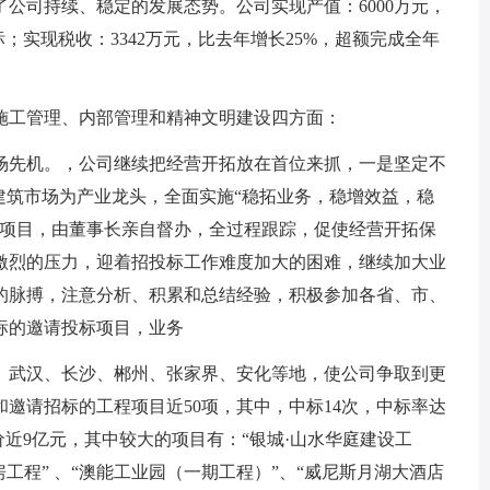
公司持续、稳定的发展态势。公司实现产值：6000万元，
；实现税收：3342万元，比去年增长25%，超额完成全年
施工管理、内部管理和精神文明建设四方面：
场先机。，公司继续把经营开拓放在首位来抓，一是坚定不
建筑市场为产业龙头，全面实施“稳拓业务，稳增效益，稳
大项目，由董事长亲自督办，全过程跟踪，促使经营开拓保
激烈的压力，迎着招投标工作难度加大的困难，继续加大业
的脉搏，注意分析、积累和总结经验，积极参加各省、市、
标的邀请投标项目，业务
、武汉、长沙、郴州、张家界、安化等地，使公司争取到更
邀请招标的工程项目近50项，其中，中标14次，中标率达
价近9亿元，其中较大的项目有：“银城·山水华庭建设工
工程” 、“澳能工业园（一期工程）”、“威尼斯月湖大酒店